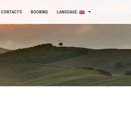
CONTACTS
BOOKING
LANGUAGE: