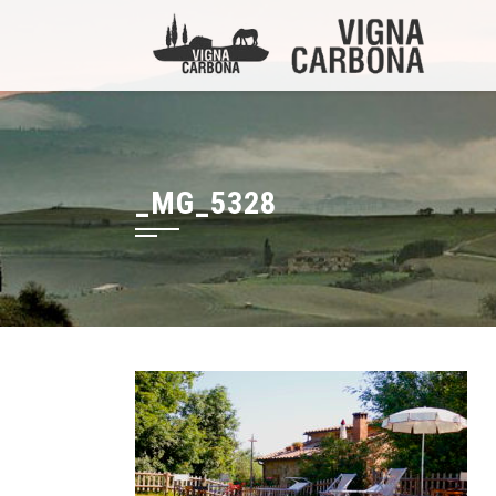
_MG_5328