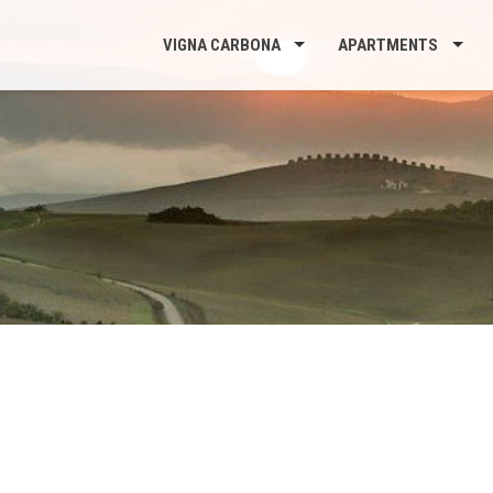
VIGNA CARBONA
APARTMENTS