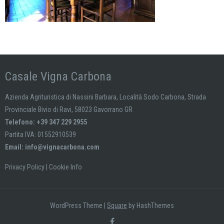
Casale Vigna Carbona
Azienda Agrituristica di Nassini Barbara, Località Sodo Carbona, Strada
Provinciale Bivio di Ravi, 58023 Gavorrano GR
Telefono: +39 347 229 2955
Partita IVA: 01552910539
Email:
info@vignacarbona.com
Privacy Policy
|
Cookie Info
WordPress Theme
|
Square
by HashThemes