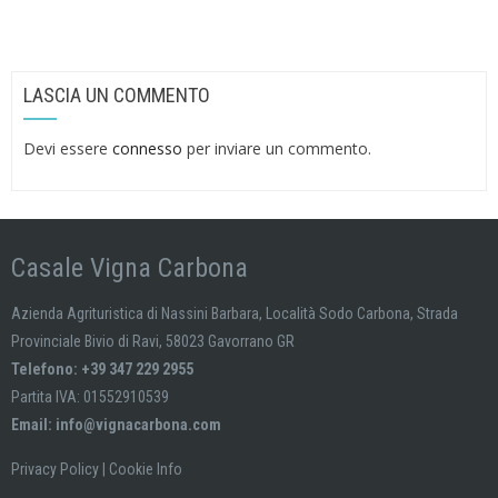
LASCIA UN COMMENTO
Devi essere
connesso
per inviare un commento.
Casale Vigna Carbona
Azienda Agrituristica di Nassini Barbara, Località Sodo Carbona, Strada
Provinciale Bivio di Ravi, 58023 Gavorrano GR
Telefono: +39 347 229 2955
Partita IVA: 01552910539
Email:
info@vignacarbona.com
Privacy Policy
|
Cookie Info