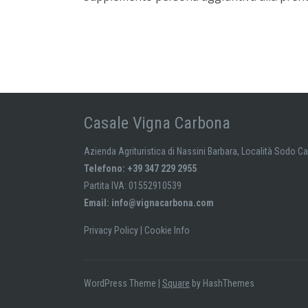
Casale Vigna Carbona
Azienda Agrituristica di Nassini Barbara, Località Sodo C
Telefono: +39 347 229 2955
Partita IVA: 01552910539
Email:
info@vignacarbona.com
Privacy Policy
|
Cookie Info
WordPress Theme
|
Square
by HashThemes