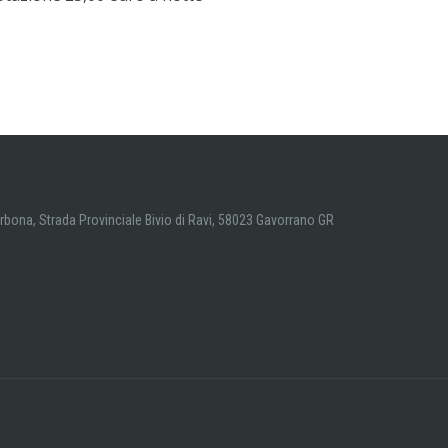
arbona, Strada Provinciale Bivio di Ravi, 58023 Gavorrano GR