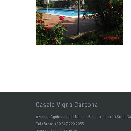
Casale Vigna Carbona
Azienda Agrituristica di Nassini Barbara, Località Sodo C
Telefono: +39 347 229 2955