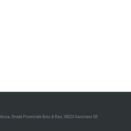
arbona, Strada Provinciale Bivio di Ravi, 58023 Gavorrano GR