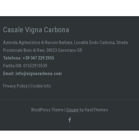
Casale Vigna Carbona
Azienda Agrituristica di Nassini Barbara, Località Sodo Carbona, Strada
Provinciale Bivio di Ravi, 58023 Gavorrano GR
Telefono: +39 347 229 2955
Partita IVA: 01552910539
Email:
info@vignacarbona.com
Privacy Policy
|
Cookie Info
WordPress Theme
|
Square
by HashThemes