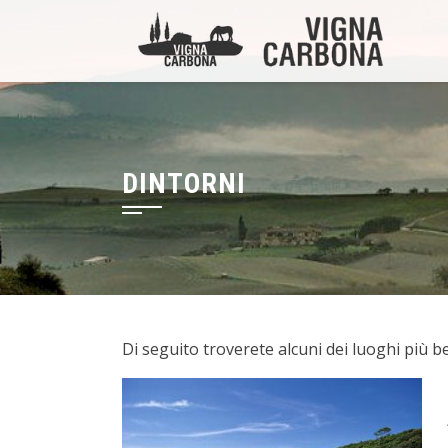
DINTORNI
Di seguito troverete alcuni dei luoghi più bel