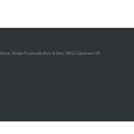
arbona, Strada Provinciale Bivio di Ravi, 58023 Gavorrano GR
di tracciamento