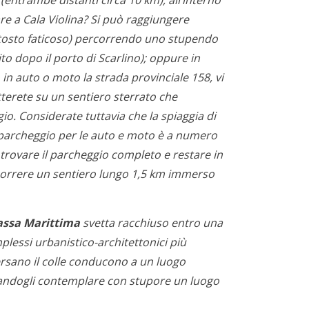
 (entrambe distanti circa 10 km), all’interno
are a Cala Violina? Si può raggiungere
iuttosto faticoso) percorrendo uno stupendo
to dopo il porto di Scarlino); oppure in
in auto o moto la strada provinciale 158, vi
tterete su un sentiero sterrato che
o. Considerate tuttavia che la spiaggia di
 il parcheggio per le auto e moto è a numero
 trovare il parcheggio completo e restare in
rcorrere un sentiero lungo 1,5 km immerso
ssa Marittima
svetta racchiuso entro una
essi urbanistico-architettonici più
versano il colle conducono a un luogo
sciandogli contemplare con stupore un luogo