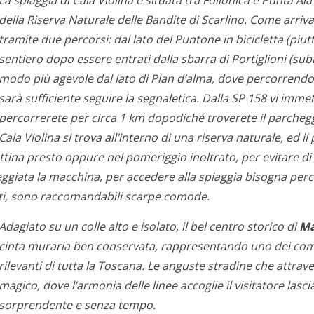
La spiaggia di Cala Violina è situata tra Follonica e Punta Ala
della Riserva Naturale delle Bandite di Scarlino. Come arriv
tramite due percorsi: dal lato del Puntone in bicicletta (p
sentiero dopo essere entrati dalla sbarra di Portiglioni (subi
modo più agevole dal lato di Pian d’alma, dove percorrendo 
sarà sufficiente seguire la segnaletica. Dalla SP 158 vi imme
percorrerete per circa 1 km dopodiché troverete il parcheggi
Cala Violina si trova all’interno di una riserva naturale, ed
attina presto oppure nel pomeriggio inoltrato, per evitare di
ggiata la macchina, per accedere alla spiaggia bisogna pe
nuti, sono raccomandabili scarpe comode.
Adagiato su un colle alto e isolato, il bel centro storico di
Ma
cinta muraria ben conservata, rappresentando uno dei compl
rilevanti di tutta la Toscana. Le anguste stradine che attra
magico, dove l’armonia delle linee accoglie il visitatore la
sorprendente e senza tempo.