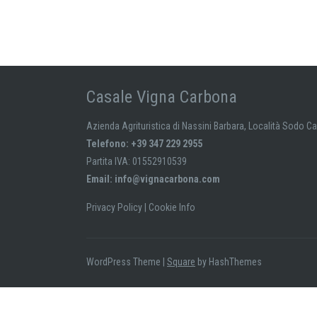
Casale Vigna Carbona
Azienda Agrituristica di Nassini Barbara, Località Sodo C
Telefono: +39 347 229 2955
Partita IVA: 01552910539
Email:
info@vignacarbona.com
Privacy Policy
|
Cookie Info
WordPress Theme
|
Square
by HashThemes
Le tue preferenze relative al consenso per le tecnologie 