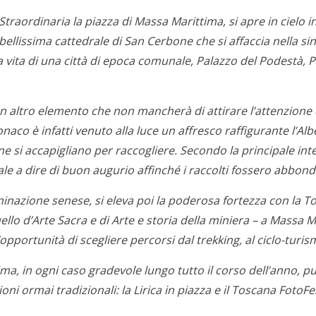
Straordinaria la piazza di Massa Marittima, si apre in cielo i
bellissima cattedrale di San Cerbone che si affaccia nella si
er la vita di una città di epoca comunale, Palazzo del Podestà
n altro elemento che non mancherà di attirare l’attenzione d
onaco è infatti venuto alla luce un affresco raffigurante l’
si accapigliano per raccogliere. Secondo la principale interp
le a dire di buon augurio affinché i raccolti fossero abbond
ominazione senese, si eleva poi la poderosa fortezza con la To
o d’Arte Sacra e di Arte e storia della miniera – a Massa Ma
opportunità di scegliere percorsi dal trekking, al ciclo-turism
a, in ogni caso gradevole lungo tutto il corso dell’anno, pu
ni ormai tradizionali: la Lirica in piazza e il Toscana FotoFes