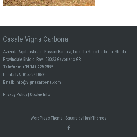
Casale Vigna Carbona
Azienda Agrituristica di Nassini Barbara, Località Sodo Carbona, Strada
Provinciale Bivio di Ravi, 58023 Gavorrano GR
Telefono: +39 347 229 2955
Partita IVA: 01552910539
Email:
info@vignacarbona.com
Privacy Policy
|
Cookie Info
WordPress Theme
|
Square
by HashThemes