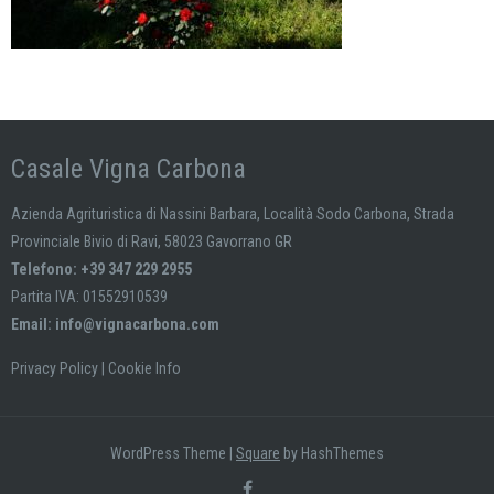
Casale Vigna Carbona
Azienda Agrituristica di Nassini Barbara, Località Sodo Carbona, Strada
Provinciale Bivio di Ravi, 58023 Gavorrano GR
Telefono: +39 347 229 2955
Partita IVA: 01552910539
Email:
info@vignacarbona.com
Privacy Policy
|
Cookie Info
WordPress Theme
|
Square
by HashThemes