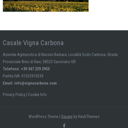
Casale Vigna Carbona
Azienda Agrituristica di Nassini Barbara, Località Sodo Carbona, Strada
Provinciale Bivio di Ravi, 58023 Gavorrano GR
Telefono: +39 347 229 2955
Partita IVA: 01552910539
Email:
info@vignacarbona.com
Privacy Policy
|
Cookie Info
WordPress Theme
|
Square
by HashThemes