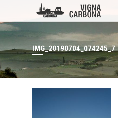
IMG_20190704_074245_7