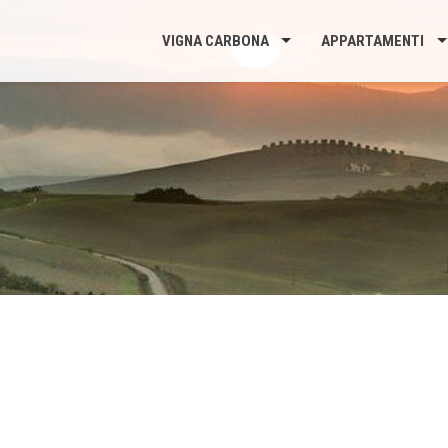
VIGNA CARBONA
APPARTAMENTI