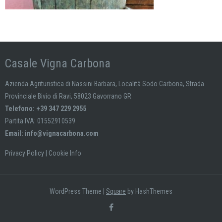
Casale Vigna Carbona
Azienda Agrituristica di Nassini Barbara, Località Sodo Carbona, Strada
Provinciale Bivio di Ravi, 58023 Gavorrano GR
Telefono: +39 347 229 2955
Partita IVA: 01552910539
Email:
info@vignacarbona.com
Privacy Policy
|
Cookie Info
WordPress Theme
|
Square
by HashThemes