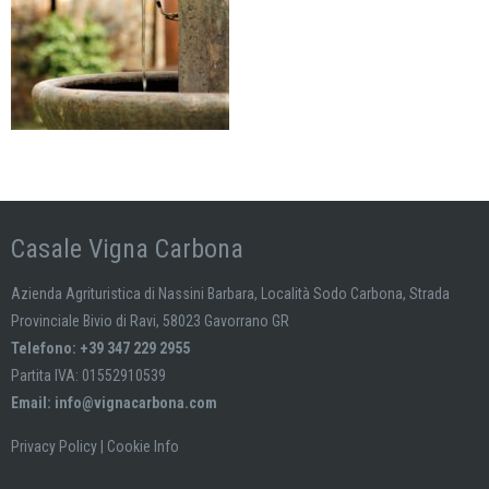
Casale Vigna Carbona
Azienda Agrituristica di Nassini Barbara, Località Sodo Carbona, Strada
Provinciale Bivio di Ravi, 58023 Gavorrano GR
Telefono: +39 347 229 2955
Partita IVA: 01552910539
Email:
info@vignacarbona.com
Privacy Policy
|
Cookie Info