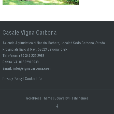
Casale Vigna Carbona
Azienda Agrituristica di Nassini Barbara, Località Sodo Carbona, Strada
Provinciale Bivio di Ravi, 58023 Gavorrano GR
Telefono: +39 347 229 2955
Partita IVA: 01552910539
Email:
info@vignacarbona.com
Privacy Policy
|
Cookie Info
WordPress Theme
|
Square
by HashThemes