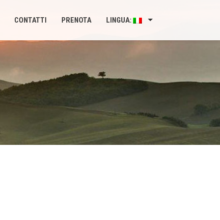
CONTATTI
PRENOTA
LINGUA: