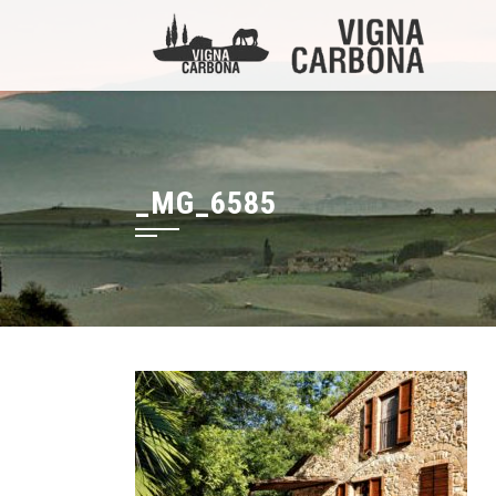
_MG_6585