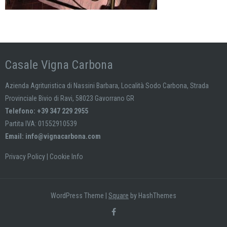
Casale Vigna Carbona
Azienda Agrituristica di Nassini Barbara, Località Sodo Carbona, Strada
Provinciale Bivio di Ravi, 58023 Gavorrano GR
Telefono: +39 347 229 2955
Partita IVA: 01552910539
Email:
info@vignacarbona.com
Privacy Policy
|
Cookie Info
WordPress Theme
|
Square
by HashThemes