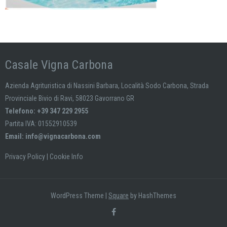
Casale Vigna Carbona
Azienda Agrituristica di Nassini Barbara, Località Sodo Carbona, Strada
Provinciale Bivio di Ravi, 58023 Gavorrano GR
Telefono: +39 347 229 2955
Partita IVA: 01552910539
Email:
info@vignacarbona.com
Privacy Policy
|
Cookie Info
WordPress Theme
|
Square
by HashThemes