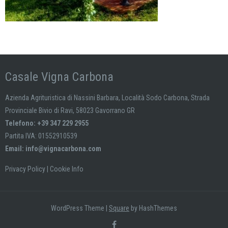
Casale Vigna Carbona
Azienda Agrituristica di Nassini Barbara, Località Sodo Carbona, Strada
Provinciale Bivio di Ravi, 58023 Gavorrano GR
Telefono: +39 347 229 2955
Partita IVA: 01552910539
Email:
info@vignacarbona.com
Privacy Policy
|
Cookie Info
WordPress Theme
|
Square
by HashThemes