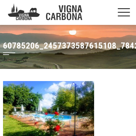
60785206_2457373587615108_784