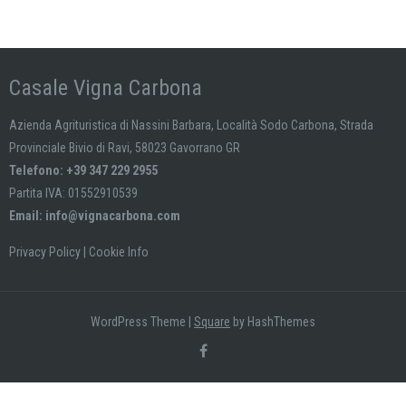
Casale Vigna Carbona
Azienda Agrituristica di Nassini Barbara, Località Sodo Carbona, Strada
Provinciale Bivio di Ravi, 58023 Gavorrano GR
Telefono: +39 347 229 2955
Partita IVA: 01552910539
Email:
info@vignacarbona.com
Privacy Policy
|
Cookie Info
WordPress Theme
|
Square
by HashThemes