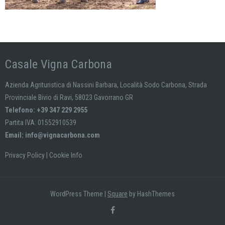
Casale Vigna Carbona
Azienda Agrituristica di Nassini Barbara, Località Sodo Carbona, Strada
Provinciale Bivio di Ravi, 58023 Gavorrano GR
Telefono: +39 347 229 2955
Partita IVA: 01552910539
Email:
info@vignacarbona.com
Privacy Policy
|
Cookie Info
WordPress Theme
|
Square
by HashThemes