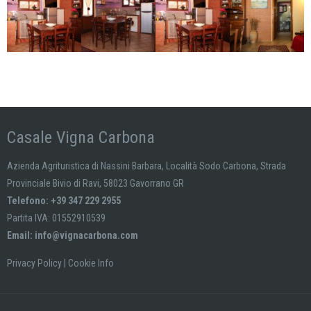
Casale Vigna Carbona
Azienda Agrituristica di Nassini Barbara, Località Sodo Carbona, Strada
Provinciale Bivio di Ravi, 58023 Gavorrano GR
Telefono: +39 347 229 2955
Partita IVA: 01552910539
Email:
info@vignacarbona.com
Privacy Policy
|
Cookie Info