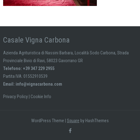
Casale Vigna Carbona
Azienda Agrituristica di Nassini Barbara, Località Sodo Carbona, Strada
Provinciale Bivio di Ravi, 58023 Gavorrano GR
Telefono: +39 347 229 2955
Partita IVA: 01552910539
Email:
info@vignacarbona.com
Privacy Policy
|
Cookie Info
WordPress Theme
|
Square
by HashThemes