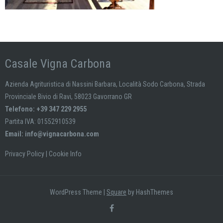
Casale Vigna Carbona
Azienda Agrituristica di Nassini Barbara, Località Sodo Carbona, Strada
Provinciale Bivio di Ravi, 58023 Gavorrano GR
Telefono: +39 347 229 2955
Partita IVA: 01552910539
Email:
info@vignacarbona.com
Privacy Policy
|
Cookie Info
WordPress Theme
|
Square
by HashThemes