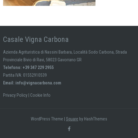
Casale Vigna Carbona
Azienda Agrituristica di Nassini Barbara, Località Sodo Carbona, Strada
Provinciale Bivio di Ravi, 58023 Gavorrano GR
Telefono: +39 347 229 2955
Partita IVA: 01552910539
Email:
info@vignacarbona.com
Privacy Policy
|
Cookie Info
WordPress Theme
|
Square
by HashThemes