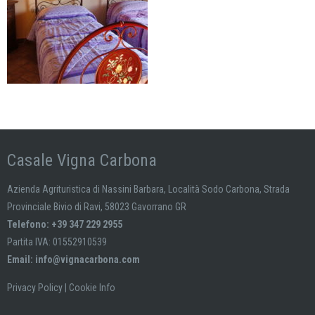
Casale Vigna Carbona
Azienda Agrituristica di Nassini Barbara, Località Sodo Carbona, Strada
Provinciale Bivio di Ravi, 58023 Gavorrano GR
Telefono: +39 347 229 2955
Partita IVA: 01552910539
Email:
info@vignacarbona.com
Privacy Policy
|
Cookie Info