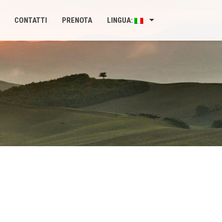
CONTATTI
PRENOTA
LINGUA: