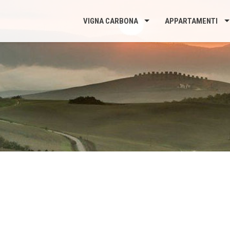
VIGNA CARBONA
APPARTAMENTI