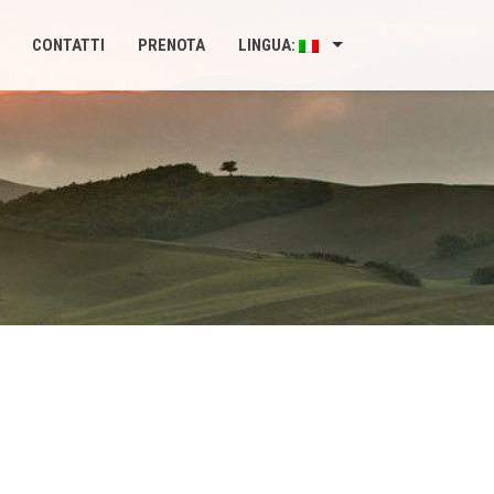
CONTATTI
PRENOTA
LINGUA: