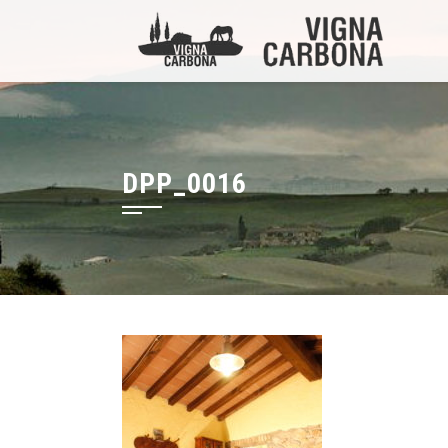
DPP_0016