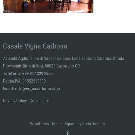
Casale Vigna Carbona
Azienda Agrituristica di Nassini Barbara, Località Sodo Carbona, Strada
Provinciale Bivio di Ravi, 58023 Gavorrano GR
Telefono: +39 347 229 2955
Partita IVA: 01552910539
Email:
info@vignacarbona.com
Privacy Policy
|
Cookie Info
WordPress Theme
|
Square
by HashThemes