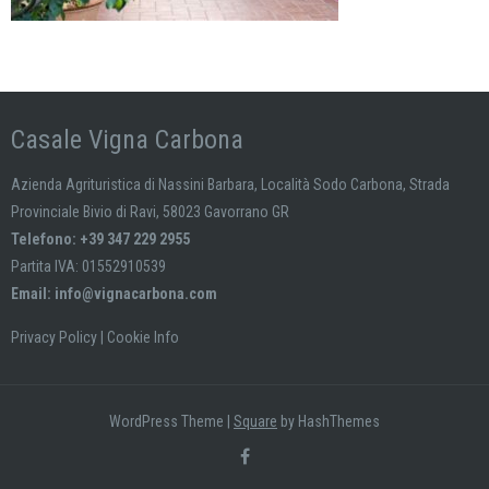
Casale Vigna Carbona
Azienda Agrituristica di Nassini Barbara, Località Sodo Carbona, Strada
Provinciale Bivio di Ravi, 58023 Gavorrano GR
Telefono: +39 347 229 2955
Partita IVA: 01552910539
Email:
info@vignacarbona.com
Privacy Policy
|
Cookie Info
WordPress Theme
|
Square
by HashThemes