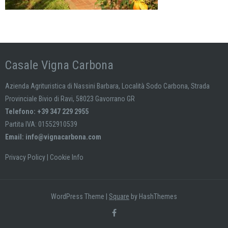
Casale Vigna Carbona
Azienda Agrituristica di Nassini Barbara, Località Sodo Carbona, Strada
Provinciale Bivio di Ravi, 58023 Gavorrano GR
Telefono: +39 347 229 2955
Partita IVA: 01552910539
Email:
info@vignacarbona.com
Privacy Policy
|
Cookie Info
WordPress Theme
|
Square
by HashThemes