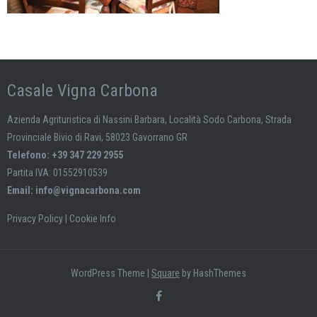
Casale Vigna Carbona
Azienda Agrituristica di Nassini Barbara, Località Sodo Carbona, Strada
Provinciale Bivio di Ravi, 58023 Gavorrano GR
Telefono: +39 347 229 2955
Partita IVA: 01552910539
Email:
info@vignacarbona.com
Privacy Policy
|
Cookie Info
WordPress Theme
|
Square
by HashThemes