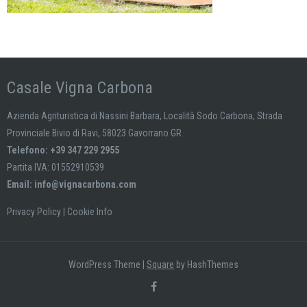
Casale Vigna Carbona
Azienda Agrituristica di Nassini Barbara, Località Sodo Carbona, Strada
Provinciale Bivio di Ravi, 58023 Gavorrano GR
Telefono: +39 347 229 2955
Partita IVA: 01552910539
Email:
info@vignacarbona.com
Privacy Policy
|
Cookie Info
WordPress Theme
|
Square
by HashThemes