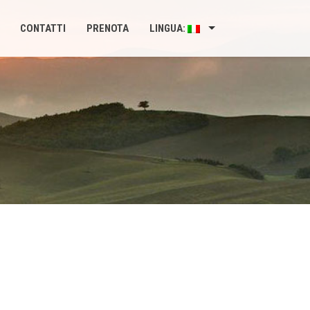
CONTATTI
PRENOTA
LINGUA: