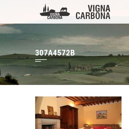
307A4572B