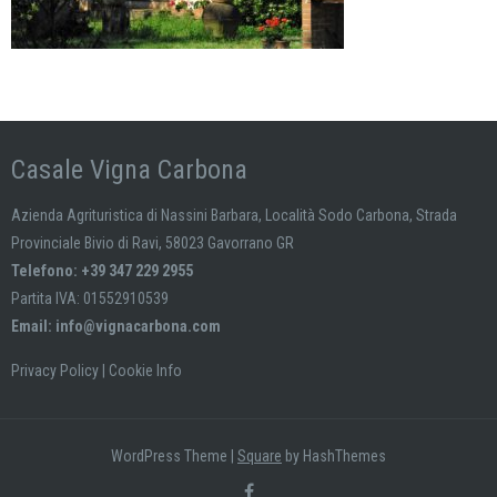
Casale Vigna Carbona
Azienda Agrituristica di Nassini Barbara, Località Sodo Carbona, Strada
Provinciale Bivio di Ravi, 58023 Gavorrano GR
Telefono: +39 347 229 2955
Partita IVA: 01552910539
Email:
info@vignacarbona.com
Privacy Policy
|
Cookie Info
WordPress Theme
|
Square
by HashThemes