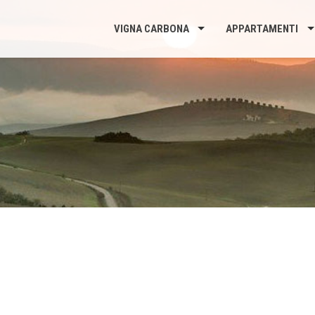
VIGNA CARBONA
APPARTAMENTI