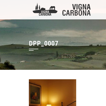
DPP_0007