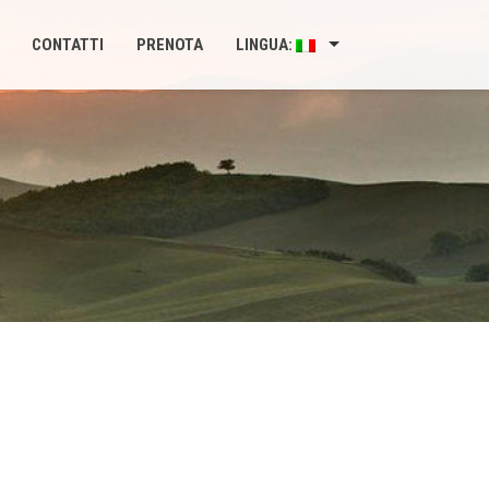
CONTATTI
PRENOTA
LINGUA: