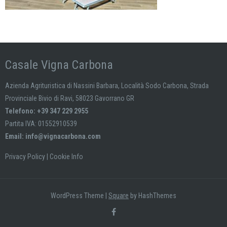
Casale Vigna Carbona
Azienda Agrituristica di Nassini Barbara, Località Sodo Carbona, Strada
Provinciale Bivio di Ravi, 58023 Gavorrano GR
Telefono: +39 347 229 2955
Partita IVA: 01552910539
Email:
info@vignacarbona.com
Privacy Policy
|
Cookie Info
WordPress Theme
|
Square
by HashThemes